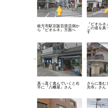
『ビオルネ
枚方市駅京阪百貨店側か
この道を真
ら『ビオルネ』方面へ
す
→
→
真っ直ぐ進んでいくと右
さらに進む
手に『八幡屋』さん
光寺』さん