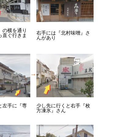
』の横を通り
右手には『北村味噌』さ
っ直ぐ行きま
んがあり
→
と左手に『専
少し先に行くと右手『枚
方凍氷』さん