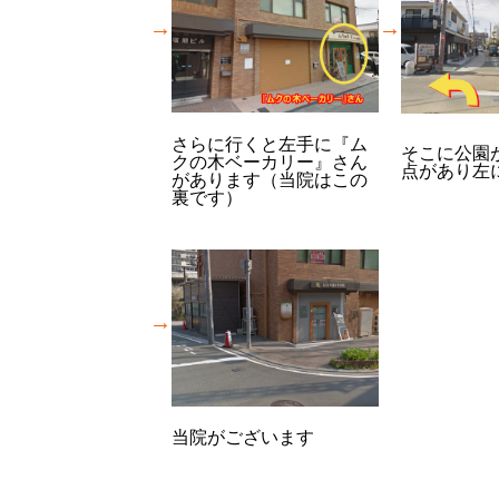
→
→
さらに行くと左手に『ム
そこに公園
クの木ベーカリー』さん
点があり左
があります（当院はこの
裏です）
→
当院がございます