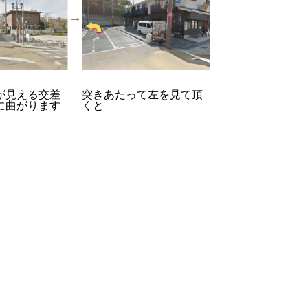
→
が見える交差
突きあたって左を見て頂
に曲がります
くと