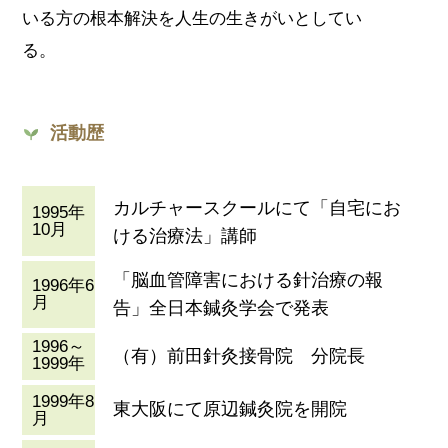
いる方の根本解決を人生の生きがいとしてい
る。
活動歴
カルチャースクールにて「自宅にお
1995年
10月
ける治療法」講師
「脳血管障害における針治療の報
1996年6
月
告」全日本鍼灸学会で発表
1996～
（有）前田針灸接骨院 分院長
1999年
1999年8
東大阪にて原辺鍼灸院を開院
月