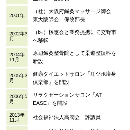
（社）大阪府鍼灸マッサージ師会
2001年
東大阪師会 保険部長
（医）桜惠会と業務提携にて交野市
2002年3
月
へ移転
原辺鍼灸整骨院として柔道整復科を
2004年
11月
新設
健康ダイエットサロン「耳ツボ痩身
2005年3
月
倶楽部」を開設
リラクゼーションサロン「AT
2006年5
月
EASE」を開設
2013年
社会福祉法人高潤会 評議員
11月